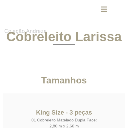
Coleção Andreza
Cobreleito Larissa
Tamanhos
King Size - 3 peças
01 Cobreleito Matelado Dupla Face:
2,80 m x 2,60 m