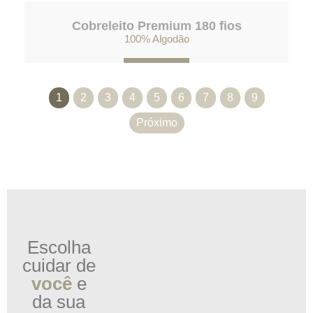
Cobreleito Premium 180 fios
100% Algodão
1
2
3
4
5
6
7
8
9
Próximo
Escolha
cuidar de
você
e
da sua