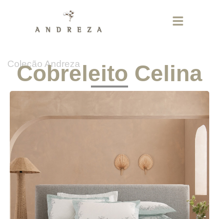
Coleção Andreza
Cobreleito Celina