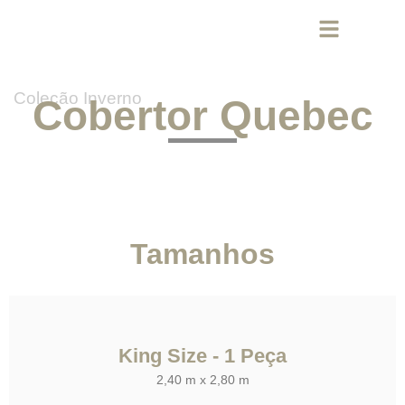
Coleção Inverno
Cobertor Quebec
Tamanhos
King Size - 1 Peça
2,40 m x 2,80 m